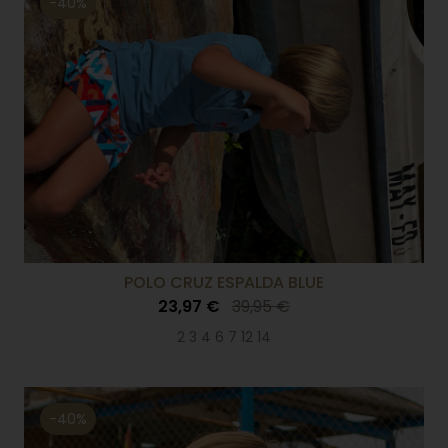
-40%
POLO CRUZ ESPALDA BLUE
23,97 €
39,95 €
2 3 4 6 7 12 14
-40%