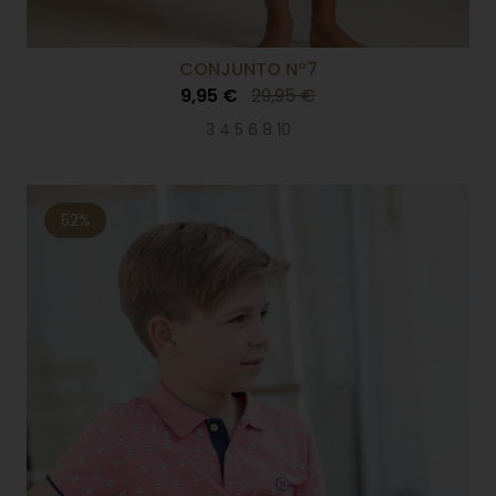
CONJUNTO Nº7
9,95 €
29,95 €
3 4 5 6 8 10
52%