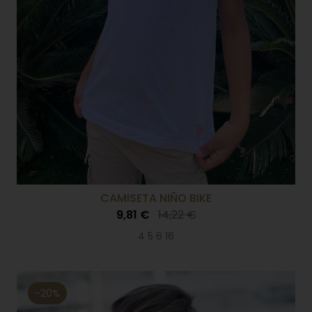
CAMISETA NIÑO BIKE
9,81 €
14,22 €
4 5 6 16
-20%