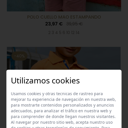
POLO CUELLO MAO ESTAMPANDO
23,97 €
39,95 €
2 3 4 5 6 10 12 14
-40%
Utilizamos cookies
Usamos cookies y otras tecnicas de rastreo para
mejorar tu experiencia de navegación en nuestra web,
para mostrarte contenidos personalizados y anuncios
adecuados, para analizar el tráfico en nuestra web y
para comprender de donde llegan nuestros visitantes.
Al navegar por nuestro sitio web, acepta nuestro uso
de cookies y otras tecnologías de seguimiento. Para