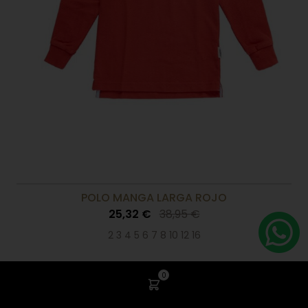
POLO MANGA LARGA ROJO
25,32 €
38,95 €
2 3 4 5 6 7 8 10 12 16
0
-35%