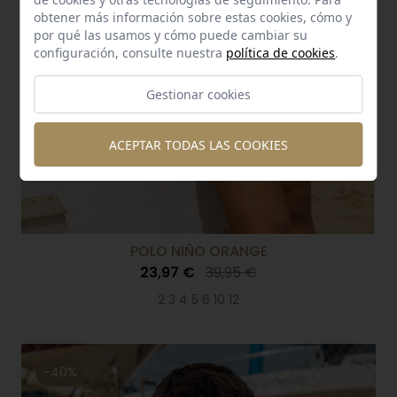
obtener más información sobre estas cookies, cómo y
por qué las usamos y cómo puede cambiar su
configuración, consulte nuestra
política de cookies
.
Gestionar cookies
ACEPTAR TODAS LAS COOKIES
POLO NIÑO ORANGE
23,97 €
39,95 €
2 3 4 5 6 10 12
-40%