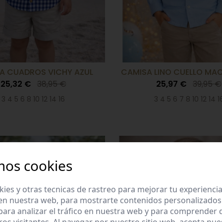
A CUADROS VICHY AZUL
CAMISA LINO CUELLO MAO
25,32 €
38,95 €
25,97 €
39,95 €
3 4 5 6 8 10 12 14 16
3 4 5 6 7 8 10 12 14 1
-35%
mos cookies
es y otras tecnicas de rastreo para mejorar tu experienci
en nuestra web, para mostrarte contenidos personalizados
ara analizar el tráfico en nuestra web y para comprender