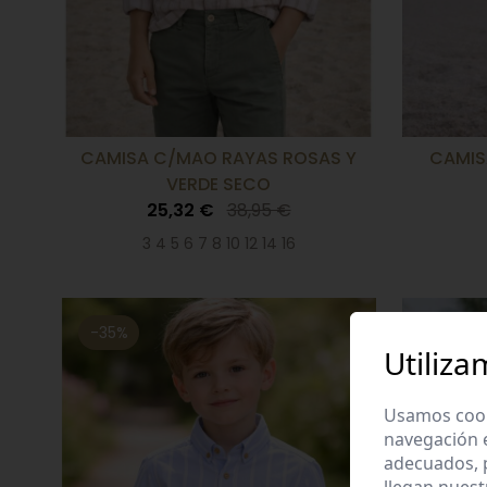
CAMISA C/MAO RAYAS ROSAS Y
CAMIS
VERDE SECO
25,32 €
38,95 €
3 4 5 6 7 8 10 12 14 16
-35%
-35%
Utiliza
Usamos cooki
navegación 
adecuados, p