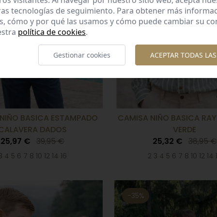
ros visitantes. Al navegar por nuestro sitio web, acepta nu
ras tecnologías de seguimiento. Para obtener más informa
es, cómo y por qué las usamos y cómo puede cambiar su co
estra
política de cookies
.
Gestionar cookies
ACEPTAR TODAS LAS
NIÑO BASICA ESTAMPADO
CAMISA NIÑO BASICA RA
CALAVERA DADOS
VERDE
25,97 €
39,95 €
25,32 €
38,95 €
3 4 5 6 7 8 10 12 14 16
2 3 4 5 6 7 8 10 12 14 
-35%