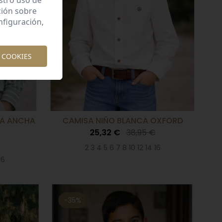
estro uso de
ción sobre
nfiguración,
 COOKIES
YA ANCHA
CAMISA NIÑO BLANCA OXFORD
25,32 €
38,95 €
2 3 4 5 6 7 8 10 12 14 16
16
-35%