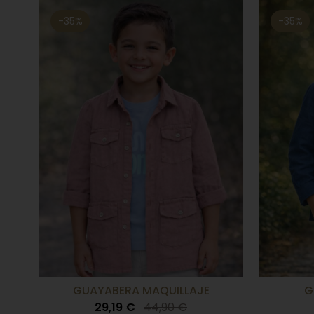
-35%
-35%
GUAYABERA MAQUILLAJE
G
29,19 €
44,90 €