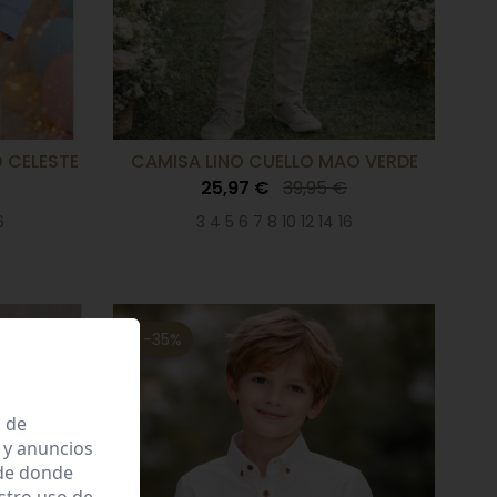
 CELESTE
CAMISA LINO CUELLO MAO VERDE
25,97 €
39,95 €
6
3 4 5 6 7 8 10 12 14 16
-35%
a de
 y anuncios
 de donde