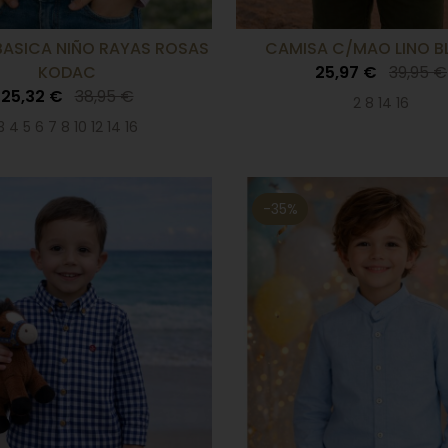
BASICA NIÑO RAYAS ROSAS
CAMISA C/MAO LINO 
KODAC
25,97 €
39,95 €
25,32 €
38,95 €
2 8 14 16
3 4 5 6 7 8 10 12 14 16
-35%