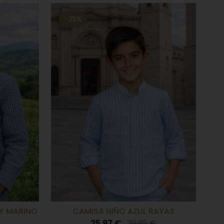
-35%
Y MARINO
CAMISA NIÑO AZUL RAYAS
25,97 €
39,95 €