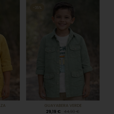
-35%
AZA
GUAYABERA VERDE
29,19 €
44,90 €