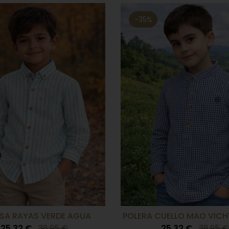
-35%
SA RAYAS VERDE AGUA
POLERA CUELLO MAO VICH
25,32 €
38,95 €
25,32 €
38,95 €