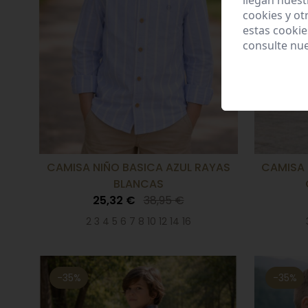
llegan nuest
cookies y ot
estas cooki
consulte nu
CAMISA NIÑO BASICA AZUL RAYAS
CAMISA 
BLANCAS
25,32 €
38,95 €
2 3 4 5 6 7 8 10 12 14 16
-35%
-35%