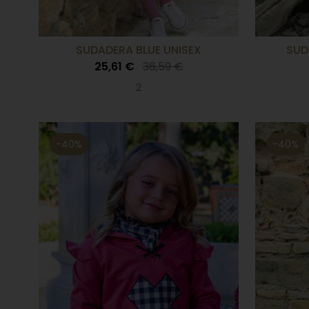
SUDADERA BLUE UNISEX
SUD
25,61 €
36,59 €
2
-40%
-40%