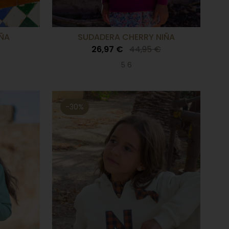
IÑA
SUDADERA CHERRY NIÑA
26,97 €
44,95 €
5 6
-30%