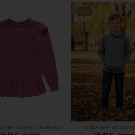
-30%
A NIÑA RASPA BUGANVILLA
SUDADERA UNISEX V
25,83 €
36,90 €
25,83 €
36,90 €