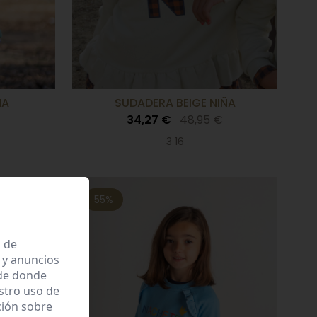
ÑA
SUDADERA BEIGE NIÑA
34,27 €
48,95 €
3 16
55%
a de
 y anuncios
 de donde
estro uso de
ción sobre