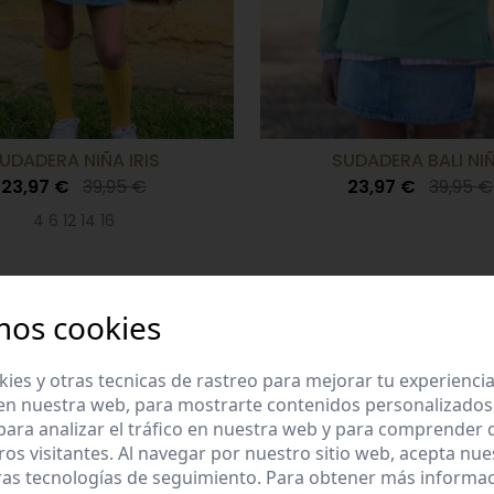
UDADERA NIÑA IRIS
SUDADERA BALI NI
23,97 €
39,95 €
23,97 €
39,95 €
4 6 12 14 16
-30%
mos cookies
es y otras tecnicas de rastreo para mejorar tu experienci
en nuestra web, para mostrarte contenidos personalizados
ara analizar el tráfico en nuestra web y para comprender
ros visitantes. Al navegar por nuestro sitio web, acepta nu
ras tecnologías de seguimiento. Para obtener más informa