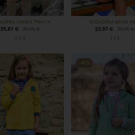
ADERA UNISEX PIRATA
SUDADERA BEIGE N
25,87 €
36,95 €
23,97 €
39,95 €
4 5 12
2 3 5
-40%