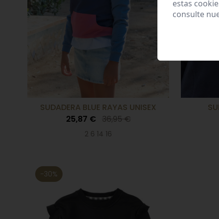
estas cooki
consulte nu
SUDADERA BLUE RAYAS UNISEX
SU
25,87 €
36,95 €
2 6 14 16
-30%