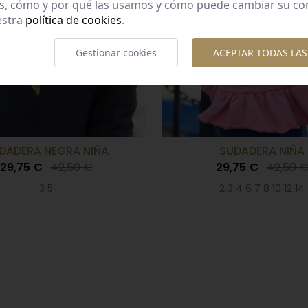
es, cómo y por qué las usamos y cómo puede cambiar su co
estra
política de cookies
.
Gestionar cookies
ACEPTAR TODAS LAS
DADERA NEGRA NIÑA
SUDADERA NIÑA
29,75 €
42,50 €
29,75 €
42,50 
3 5
2 3 4 6 7 8 10 12 14