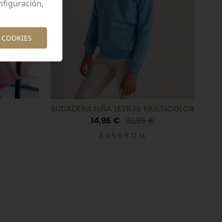
nfiguración,
 COOKIES
SUDADERA NIÑA LETRAS MULTICOLOR
€
14,95 €
32,95 €
3 4 5 6 8 12 14