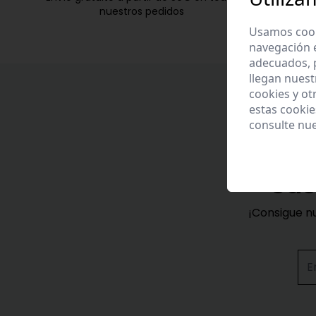
nuestros pedidos
Usamos cooki
navegación 
adecuados, p
llegan nuest
cookies y ot
estas cooki
consulte nu
Sus
¡Consigue n