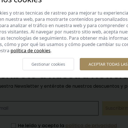
te gusta.
nuestros productos.
es y otras tecnicas de rastreo para mejorar tu experienci
en nuestra web, para mostrarte contenidos personalizados
ara analizar el tráfico en nuestra web y para comprender
ros visitantes. Al navegar por nuestro sitio web, acepta nu
ras tecnologías de seguimiento. Para obtener más informa
es, cómo y por qué las usamos y cómo puede cambiar su co
estra
política de cookies
.
Gestionar cookies
ACEPTAR TODAS LAS
críbete a nuestra Newsle
uestra Newsletter y entérate de nuestros descuentos y 
Suscribir
He leído y acepto la
política de privacidad