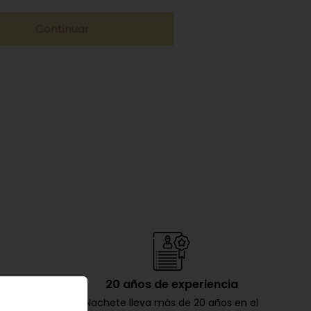
Continuar
es
20 años de experiencia
s, como a ti
Nachete lleva más de 20 años en el