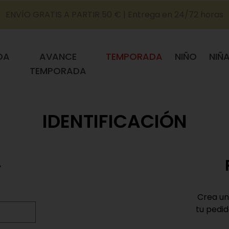
ENVÍO GRATIS A PARTIR 50 € | Entrega en 24/72 horas
DA
AVANCE
TEMPORADA
NIÑO
NIÑ
TEMPORADA
IDENTIFICACIÓN
A
Crea un
tu pedid