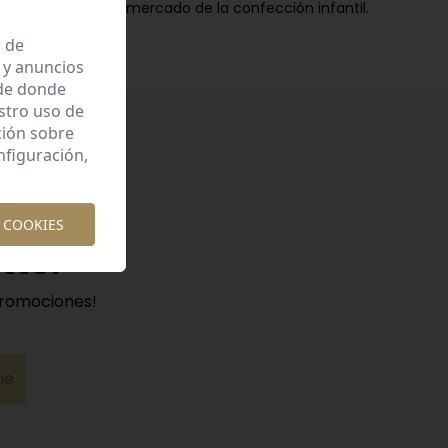
mercado de la confección infantil.
a de
 y anuncios
 de donde
estro uso de
ción sobre
nfiguración,
 COOKIES
tter
promociones!
me