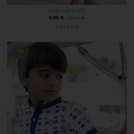
CONJUNTO Nº7
9,95 €
29,95 €
3 4 5 6 8 10
71%