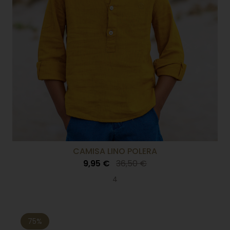
CAMISA LINO POLERA
9,95 €
36,50 €
4
75%