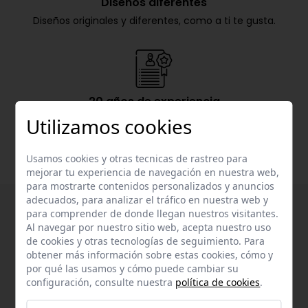
Diseños diferentes
Diseños originales y diferentes, como a ti te gusta.
20 años de experiencia
Nachete lleva más de 20 años en el mercado de la
Utilizamos cookies
confección infantil.
Usamos cookies y otras tecnicas de rastreo para
mejorar tu experiencia de navegación en nuestra web,
para mostrarte contenidos personalizados y anuncios
adecuados, para analizar el tráfico en nuestra web y
para comprender de donde llegan nuestros visitantes.
Al navegar por nuestro sitio web, acepta nuestro uso
de cookies y otras tecnologías de seguimiento. Para
obtener más información sobre estas cookies, cómo y
por qué las usamos y cómo puede cambiar su
configuración, consulte nuestra
política de cookies
.
Suscríbete a nuestra