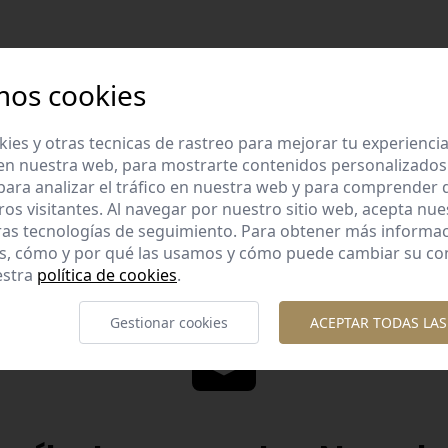
mos cookies
es y otras tecnicas de rastreo para mejorar tu experienci
Diseños diferent
en nuestra web, para mostrarte contenidos personalizados
lidad garantizada
Diseños originales y diferente
ara analizar el tráfico en nuestra web y para comprender
os con esmero la calidad de
te gusta.
ros visitantes. Al navegar por nuestro sitio web, acepta nu
nuestros productos.
ras tecnologías de seguimiento. Para obtener más informa
es, cómo y por qué las usamos y cómo puede cambiar su co
estra
política de cookies
.
Gestionar cookies
ACEPTAR TODAS LAS