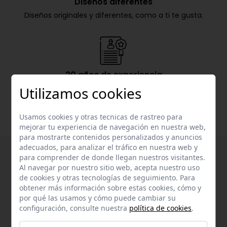
Diseños diferentes
Diseños originales y diferentes, como a ti te gusta.
20 años de experiencia
Nachete lleva más de 20 años en el mercado de la
Utilizamos cookies
confección infantil.
Usamos cookies y otras tecnicas de rastreo para
mejorar tu experiencia de navegación en nuestra web,
para mostrarte contenidos personalizados y anuncios
adecuados, para analizar el tráfico en nuestra web y
para comprender de donde llegan nuestros visitantes.
Al navegar por nuestro sitio web, acepta nuestro uso
de cookies y otras tecnologías de seguimiento. Para
obtener más información sobre estas cookies, cómo y
por qué las usamos y cómo puede cambiar su
configuración, consulte nuestra
política de cookies
.
Suscríbete a nuestra