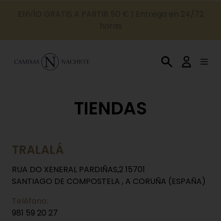
ENVÍO GRATIS A PARTIR 50 € | Entrega en 24/72
horas
TIENDAS
TRALALÁ
RUA DO XENERAL PARDIÑAS,2 15701
SANTIAGO DE COMPOSTELA , A CORUÑA (ESPAÑA)
Teléfono:
981 59 20 27