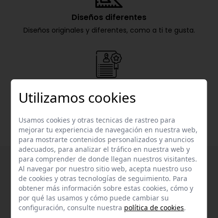
Diseños diferentes
Diseños originales y diferentes, como a ti te gusta.
20 años de experiencia
Utilizamos cookies
Nachete lleva más de 20 años en el mercado de la
confección infantil.
Usamos cookies y otras tecnicas de rastreo para
mejorar tu experiencia de navegación en nuestra web,
para mostrarte contenidos personalizados y anuncios
adecuados, para analizar el tráfico en nuestra web y
para comprender de donde llegan nuestros visitantes.
Al navegar por nuestro sitio web, acepta nuestro uso
de cookies y otras tecnologías de seguimiento. Para
obtener más información sobre estas cookies, cómo y
por qué las usamos y cómo puede cambiar su
configuración, consulte nuestra
política de cookies
.