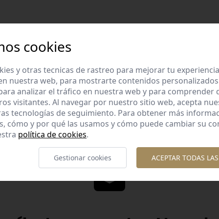
mos cookies
es y otras tecnicas de rastreo para mejorar tu experienci
Diseños diferent
en nuestra web, para mostrarte contenidos personalizados
lidad garantizada
Diseños originales y diferente
ara analizar el tráfico en nuestra web y para comprender
os con esmero la calidad de
te gusta.
ros visitantes. Al navegar por nuestro sitio web, acepta nu
nuestros productos.
ras tecnologías de seguimiento. Para obtener más informa
es, cómo y por qué las usamos y cómo puede cambiar su co
estra
política de cookies
.
Gestionar cookies
ACEPTAR TODAS LAS