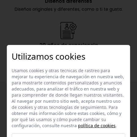
Diseños diferentes
Diseños originales y diferentes, como a ti te gusta.
20 años de experiencia
Nachete lleva más de 20 años en el mercado de la
Utilizamos cookies
confección infantil.
Usamos cookies y otras tecnicas de rastreo para
mejorar tu experiencia de navegación en nuestra web,
para mostrarte contenidos personalizados y anuncios
adecuados, para analizar el tráfico en nuestra web y
para comprender de donde llegan nuestros visitantes.
Al navegar por nuestro sitio web, acepta nuestro uso
de cookies y otras tecnologías de seguimiento. Para
obtener más información sobre estas cookies, cómo y
por qué las usamos y cómo puede cambiar su
configuración, consulte nuestra
política de cookies
.
Suscríbete a nuestra