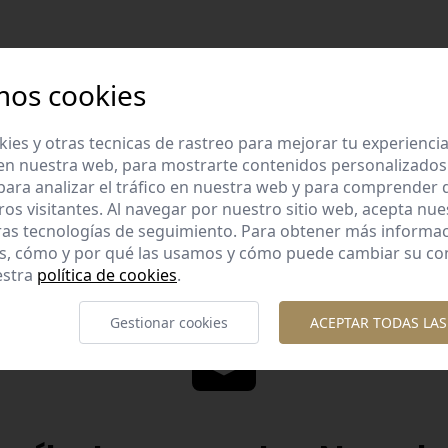
mos cookies
es y otras tecnicas de rastreo para mejorar tu experienci
Diseños diferent
en nuestra web, para mostrarte contenidos personalizados
lidad garantizada
Diseños originales y diferente
ara analizar el tráfico en nuestra web y para comprender
os con esmero la calidad de
te gusta.
ros visitantes. Al navegar por nuestro sitio web, acepta nu
nuestros productos.
ras tecnologías de seguimiento. Para obtener más informa
es, cómo y por qué las usamos y cómo puede cambiar su co
estra
política de cookies
.
Gestionar cookies
ACEPTAR TODAS LAS