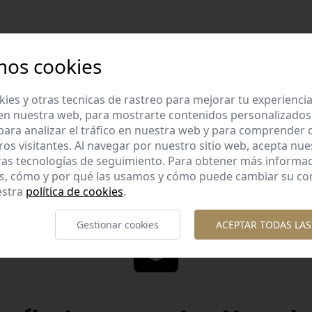
mos cookies
es y otras tecnicas de rastreo para mejorar tu experienci
Diseños diferent
en nuestra web, para mostrarte contenidos personalizados
lidad garantizada
Diseños originales y diferente
ara analizar el tráfico en nuestra web y para comprender
os con esmero la calidad de
te gusta.
ros visitantes. Al navegar por nuestro sitio web, acepta nu
nuestros productos.
ras tecnologías de seguimiento. Para obtener más informa
es, cómo y por qué las usamos y cómo puede cambiar su co
estra
política de cookies
.
Gestionar cookies
ACEPTAR TODAS LAS