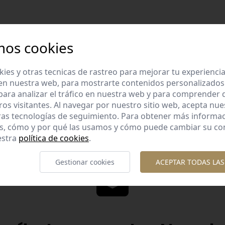
mos cookies
es y otras tecnicas de rastreo para mejorar tu experienci
Diseños diferent
en nuestra web, para mostrarte contenidos personalizados
lidad garantizada
Diseños originales y diferente
ara analizar el tráfico en nuestra web y para comprender
os con esmero la calidad de
te gusta.
ros visitantes. Al navegar por nuestro sitio web, acepta nu
nuestros productos.
ras tecnologías de seguimiento. Para obtener más informa
es, cómo y por qué las usamos y cómo puede cambiar su co
estra
política de cookies
.
Gestionar cookies
ACEPTAR TODAS LAS