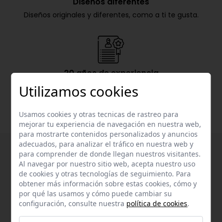
Diseños diferentes
Diseños originales y diferentes, como a ti te gusta.
20 años de experiencia
Nachete lleva más de 20 años en el mercado de la
Utilizamos cookies
confección infantil.
Usamos cookies y otras tecnicas de rastreo para
mejorar tu experiencia de navegación en nuestra web,
para mostrarte contenidos personalizados y anuncios
adecuados, para analizar el tráfico en nuestra web y
para comprender de donde llegan nuestros visitantes.
Al navegar por nuestro sitio web, acepta nuestro uso
de cookies y otras tecnologías de seguimiento. Para
obtener más información sobre estas cookies, cómo y
por qué las usamos y cómo puede cambiar su
configuración, consulte nuestra
política de cookies
.
Suscríbete a nuestra