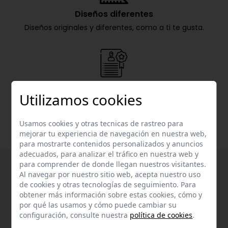
Diseños diferentes
Diseños originales y diferentes, como a ti te gusta.
20 años de experiencia
Utilizamos cookies
Nachete lleva más de 20 años en el mercado de la
confección infantil.
Usamos cookies y otras tecnicas de rastreo para
mejorar tu experiencia de navegación en nuestra web,
para mostrarte contenidos personalizados y anuncios
adecuados, para analizar el tráfico en nuestra web y
para comprender de donde llegan nuestros visitantes.
Al navegar por nuestro sitio web, acepta nuestro uso
de cookies y otras tecnologías de seguimiento. Para
obtener más información sobre estas cookies, cómo y
por qué las usamos y cómo puede cambiar su
configuración, consulte nuestra
política de cookies
.