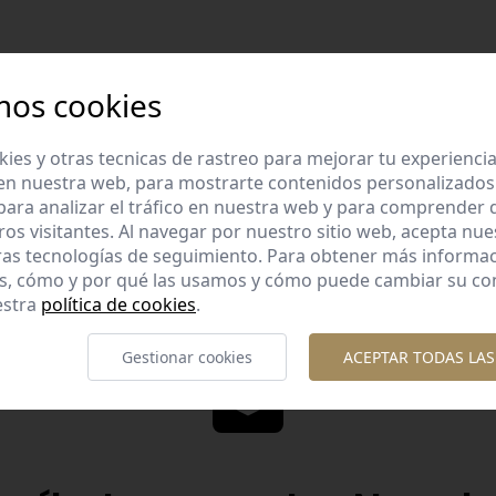
mos cookies
es y otras tecnicas de rastreo para mejorar tu experienci
Diseños diferent
en nuestra web, para mostrarte contenidos personalizados
lidad garantizada
Diseños originales y diferente
ara analizar el tráfico en nuestra web y para comprender
os con esmero la calidad de
te gusta.
ros visitantes. Al navegar por nuestro sitio web, acepta nu
nuestros productos.
ras tecnologías de seguimiento. Para obtener más informa
es, cómo y por qué las usamos y cómo puede cambiar su co
estra
política de cookies
.
Gestionar cookies
ACEPTAR TODAS LAS