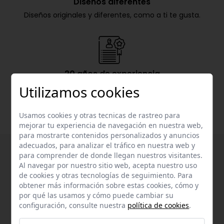
Diseños diferentes
Diseños originales y diferentes, como a ti te gusta.
20 años de experiencia
Nachete lleva más de 20 años en el mercado de la
Utilizamos cookies
confección infantil.
Usamos cookies y otras tecnicas de rastreo para
mejorar tu experiencia de navegación en nuestra web,
para mostrarte contenidos personalizados y anuncios
adecuados, para analizar el tráfico en nuestra web y
para comprender de donde llegan nuestros visitantes.
Al navegar por nuestro sitio web, acepta nuestro uso
de cookies y otras tecnologías de seguimiento. Para
obtener más información sobre estas cookies, cómo y
por qué las usamos y cómo puede cambiar su
configuración, consulte nuestra
política de cookies
.
Suscríbete a nuestra