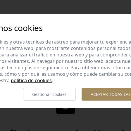
mos cookies
es y otras tecnicas de rastreo para mejorar tu experienci
Diseños diferent
en nuestra web, para mostrarte contenidos personalizados
lidad garantizada
Diseños originales y diferente
ara analizar el tráfico en nuestra web y para comprender
os con esmero la calidad de
te gusta.
ros visitantes. Al navegar por nuestro sitio web, acepta nu
nuestros productos.
ras tecnologías de seguimiento. Para obtener más informa
es, cómo y por qué las usamos y cómo puede cambiar su co
estra
política de cookies
.
Gestionar cookies
ACEPTAR TODAS LAS