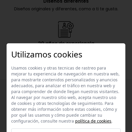
Diseños diferentes
Diseños originales y diferentes, como a ti te gusta.
20 años de experiencia
Nachete lleva más de 20 años en el mercado de la
Utilizamos cookies
confección infantil.
Usamos cookies y otras tecnicas de rastreo para
mejorar tu experiencia de navegación en nuestra web,
para mostrarte contenidos personalizados y anuncios
adecuados, para analizar el tráfico en nuestra web y
para comprender de donde llegan nuestros visitantes.
Al navegar por nuestro sitio web, acepta nuestro uso
de cookies y otras tecnologías de seguimiento. Para
obtener más información sobre estas cookies, cómo y
por qué las usamos y cómo puede cambiar su
configuración, consulte nuestra
política de cookies
.
Suscríbete a nuestra